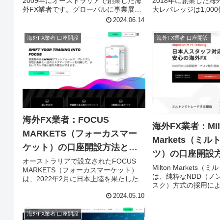
2009年にオーストラリアで創業した海
2018年に創業した海
外FX業者です。グローバルに事業展開
大レバレッジは1,00
しており、利用可能な国は世界172カ国
座開設ボーナスや入
2024.06.14
に上ります。総合的にハイスペックな
サービスが充実して
サービスが注目を集めています。
は、登録手続き後、
海外FX業者 口座開設
海外FX業者 口座開設
Vantage Tradingの口座開設手順を画像
ログインをするだけ
で紹介します。
GENETRADEの口
紹介します。
海外FX業者：FOCUS
海外FX業者：Mil
MARKETS（フォーカスマー
Markets（ミ
ケット）の口座開設方法と手
ツ）の口座開設
順
オーストラリアで設立されたFOCUS
Milton Market
MARKETS（フォーカスマーケット）
は、純粋なNDD（ノ
は、2022年2月に日本上陸を果たした海
スク）方式の採用に
外FX業者です。取引可能銘柄1,000種類
とリクオートのない
2024.05.10
以上の豊富さは随一で、米国株は650種
環境を提供する海外F
類以上、仮想通貨CFD銘柄は350種類以
開設は、海外FX初心者
上取り扱っています。FOCUS
海外FX業者 口座開設