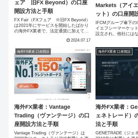
ェア 旧FX Beyond）の口座
Markets（ア
開設方法と手順
ット）の口座開
FX Fair（FXフェア ※旧FX Beyond）
IFCMグループ傘下のIF
は2021年にサービスを開始したばかり
イエフシーマーケット
の海外FX業者で、法定通貨に加えて多
設立され、他社には
彩なCFD銘柄も取り扱っており、最大
品・サービスを提供す
2024.07.17
1,111倍レバレッジと10種類の機能を搭
業者です。口座開設は
載したツールが無料で利用できます。
分で完了します。IFC 
海外FX業者 口座開設
海外FX業者 口座開設
FX Fairの口座開設手順を画像で紹介し
設手順を画像で紹介
ます。
海外FX業者：Vantage
海外FX業者：Gen
Trading（ヴァンテージ）の口
ェネトレード）
座開設方法と手順
法と手順
Vantage Trading（ヴァンテージ）は
GENETRADE（ジ