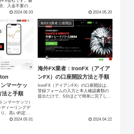
外FX会社です。最
に定評があります。日本での認知度は
0倍、入金不要の口
高いとは言えませんが、公式サイトや
金ボーナスなど、
2024.06.03
2024.05.20
問い合わせについても日本語対応して
います。口座開設
います。MYFX Marketsの口座開設手順
メール認証をして
海外FX業者 口座開設
を画像で紹介します。
なので簡単です。
座開設手順を画像で
海外FX業者：IronFX（アイア
ンFX）の口座開設方法と手順
ton
ルトンマーケッ
IronFX（アイアンFX）の口座開設は、
登録フォームの入力と本人確認書類の
方法と手順
提出だけで、5分ほどで簡単に完了しま
す。登録は完全無料で、本人確認
s（ミルトンマーケッツ）
（KYC）までを完了すると制限なく入
ンディーリングデ
出金・取引が可能になります。IronFX
より、高い約定率
の口座開設手順を画像で紹介します。
透明性の高い取引
2024.05.01
2024.04.22
X業者です。口座
でも5〜10分あ