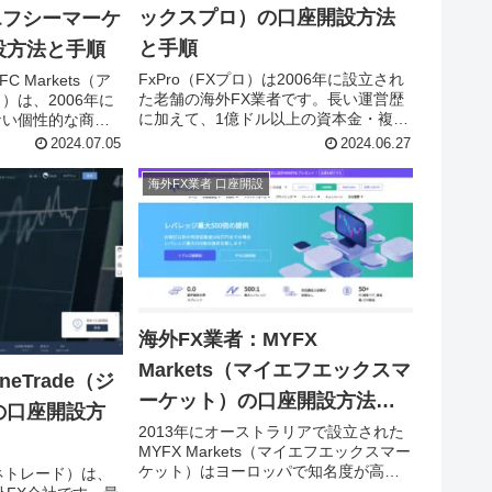
ックスプロ）の口座開設方法
イエフシーマーケ
と手順
設方法と手順
FxPro（FXプロ）は2006年に設立され
C Markets（ア
た老舗の海外FX業者です。長い運営歴
）は、2006年に
に加えて、1億ドル以上の資本金・複数
ない個性的な商
の金融ライセンスを取得しており、海
る老舗の海外FX
2024.07.05
2024.06.27
外では高い知名度があります。口座開
、所要時間約10
設は、海外FX初心者でも5〜10分あれ
Marketsの口座開
海外FX業者 口座開設
ば完了します。FxProの口座開設手順を
します。
画像で紹介します。
海外FX業者：MYFX
Markets（マイエフエックスマ
eTrade（ジ
ーケット）の口座開設方法と
の口座開設方
手順
2013年にオーストラリアで設立された
MYFX Markets（マイエフエックスマー
ケット）はヨーロッパで知名度が高
ェネトレード）は、
く、約定力の高さとスプレッドの狭さ