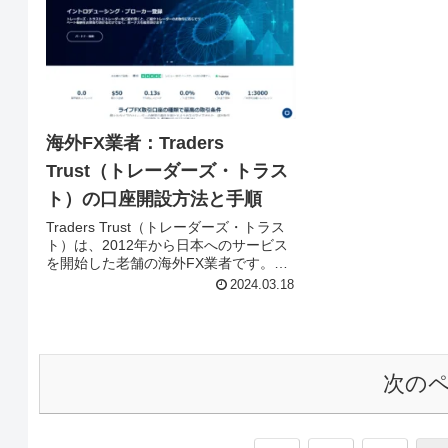
れば完了します。Milto
MARKETSの口座開設手順を画像で紹介
開設手順を画像で紹
します。
海外FX業者：Traders
Trust（トレーダーズ・トラス
ト）の口座開設方法と手順
Traders Trust（トレーダーズ・トラス
ト）は、2012年から日本へのサービス
を開始した老舗の海外FX業者です。取
引制限が少ないFX業者で、取引スタイ
2024.03.18
ルを自由に選べるのが魅力です。充実
したボーナスキャンペーンも好評で、
近年注目度が高まっています。Traders
Trustの口座開設手順を画像で紹介しま
す。
次の